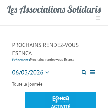
Passer
Panneau de gestion des cookies
au
contenu
PROCHAINS RENDEZ-VOUS
ESENCA
Prochains rendez-vous Esenca
Évènements
Navigati
06/03/2026
Recherche
Recherch
Jour
de
Sélectionnez
Toute la journée
une
vues
et
date.
Évèneme
navigation