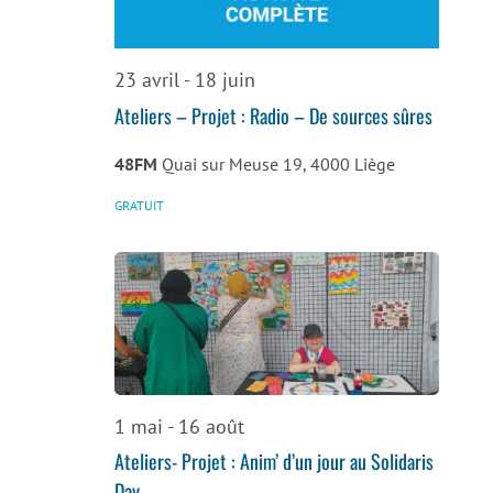
de
vues
23 avril
-
18 juin
Évènemen
Ateliers – Projet : Radio – De sources sûres
48FM
Quai sur Meuse 19, 4000 Liège
GRATUIT
1 mai
-
16 août
Ateliers- Projet : Anim’ d’un jour au Solidaris
Day