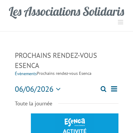
Passer
Panneau de gestion des cookies
au
contenu
PROCHAINS RENDEZ-VOUS
ESENCA
Prochains rendez-vous Esenca
Évènements
Navigati
06/06/2026
Recherche
Recherch
Jour
de
Sélectionnez
Toute la journée
une
vues
et
date.
Évèneme
navigation