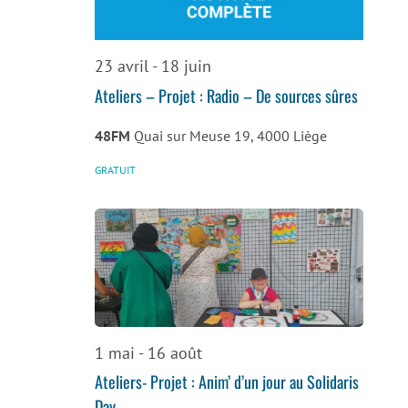
de
vues
23 avril
-
18 juin
Évènemen
Ateliers – Projet : Radio – De sources sûres
48FM
Quai sur Meuse 19, 4000 Liège
GRATUIT
1 mai
-
16 août
Ateliers- Projet : Anim’ d’un jour au Solidaris
Day