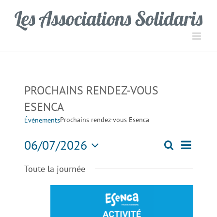
Passer
Panneau de gestion des cookies
au
contenu
PROCHAINS RENDEZ-VOUS
ESENCA
Prochains rendez-vous Esenca
Évènements
Navigati
06/07/2026
Recherche
Recherch
Jour
de
Sélectionnez
Toute la journée
une
vues
et
date.
Évèneme
navigation