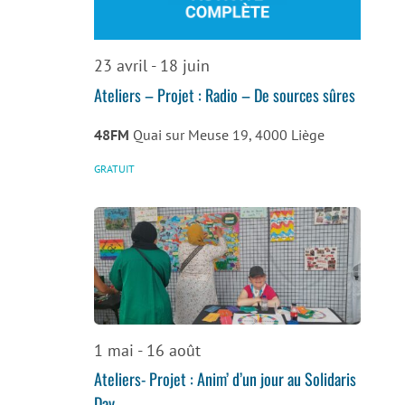
de
vues
23 avril
-
18 juin
Évènemen
Ateliers – Projet : Radio – De sources sûres
48FM
Quai sur Meuse 19, 4000 Liège
GRATUIT
1 mai
-
16 août
Ateliers- Projet : Anim’ d’un jour au Solidaris
Day