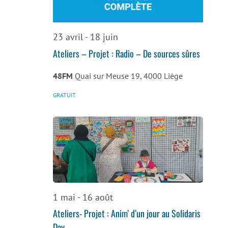
de
vues
23 avril
-
18 juin
Évènemen
Ateliers – Projet : Radio – De sources sûres
48FM
Quai sur Meuse 19, 4000 Liège
GRATUIT
1 mai
-
16 août
Ateliers- Projet : Anim’ d’un jour au Solidaris
Day