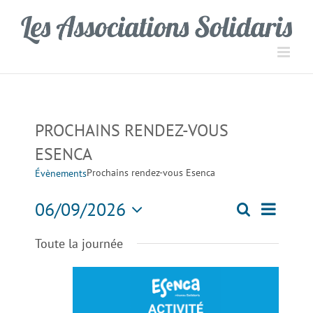
Passer
Panneau de gestion des cookies
au
contenu
PROCHAINS RENDEZ-VOUS
ESENCA
Prochains rendez-vous Esenca
Évènements
Navigati
06/09/2026
Recherche
Recherch
Jour
de
Sélectionnez
Toute la journée
une
vues
et
date.
Évèneme
navigation