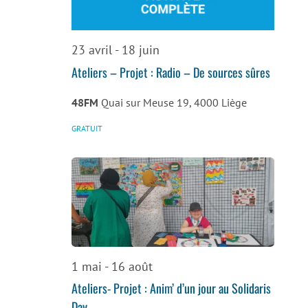
de
vues
23 avril
-
18 juin
Évènemen
Ateliers – Projet : Radio – De sources sûres
48FM
Quai sur Meuse 19, 4000 Liège
GRATUIT
1 mai
-
16 août
Ateliers- Projet : Anim’ d’un jour au Solidaris
Day