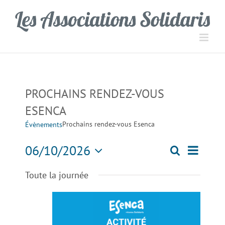
Passer
Panneau de gestion des cookies
au
contenu
PROCHAINS RENDEZ-VOUS
ESENCA
Prochains rendez-vous Esenca
Évènements
Navigati
06/10/2026
Recherche
Recherch
Jour
de
Sélectionnez
Toute la journée
une
vues
et
date.
Évèneme
navigation