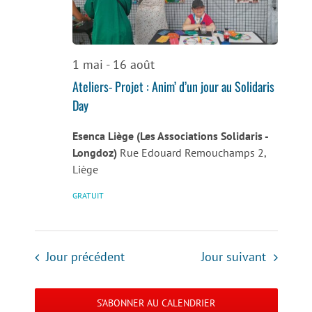
de
vues
Évènemen
1 mai
-
16 août
Ateliers- Projet : Anim’ d’un jour au Solidaris
Day
Esenca Liège (Les Associations Solidaris -
Longdoz)
Rue Edouard Remouchamps 2,
Liège
GRATUIT
Jour précédent
Jour suivant
S’ABONNER AU CALENDRIER