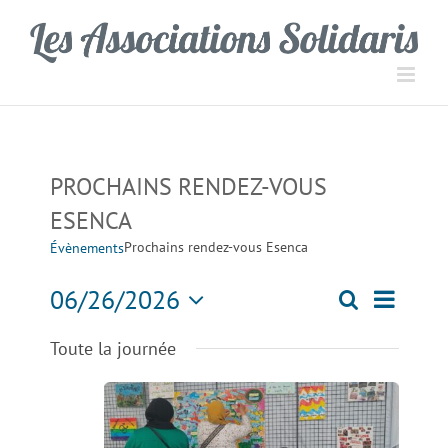
Passer
Panneau de gestion des cookies
au
contenu
PROCHAINS RENDEZ-VOUS
ESENCA
Prochains rendez-vous Esenca
Évènements
Navigati
06/26/2026
Recherche
Recherch
Jour
de
Sélectionnez
Toute la journée
une
vues
et
date.
Évèneme
navigation