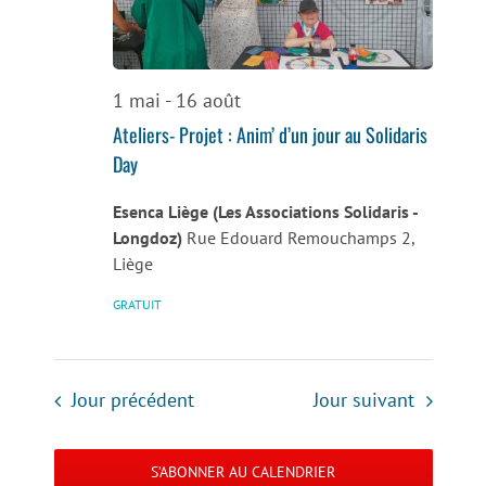
de
vues
Évènemen
1 mai
-
16 août
Ateliers- Projet : Anim’ d’un jour au Solidaris
Day
Esenca Liège (Les Associations Solidaris -
Longdoz)
Rue Edouard Remouchamps 2,
Liège
GRATUIT
Jour précédent
Jour suivant
S’ABONNER AU CALENDRIER