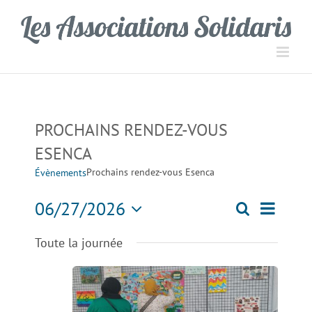
Passer
Panneau de gestion des cookies
au
contenu
PROCHAINS RENDEZ-VOUS
ESENCA
Prochains rendez-vous Esenca
Évènements
Navigati
06/27/2026
Recherche
Recherch
Jour
de
Sélectionnez
Toute la journée
une
vues
et
date.
Évèneme
navigation