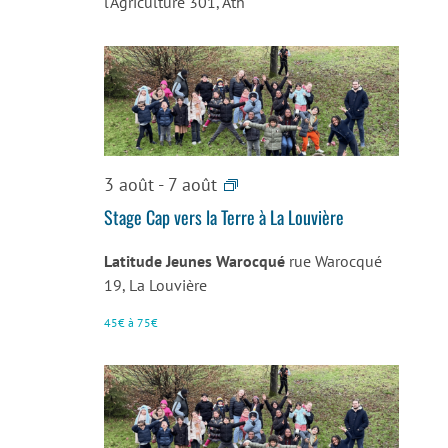
l'Agriculture 301, Ath
Stage
3 août
-
7 août
Art
Stage Cap vers la Terre à La Louvière
Attack
La
Latitude Jeunes Warocqué
rue Warocqué
19, La Louvière
Louvière
45€ à 75€