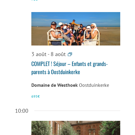
Séjour
3 août
-
8 août
–
COMPLET ! Séjour – Enfants et grands-
Enfants
parents à Oostduinkerke
et
grand-
Domaine de Westhoek
Oostduinkerke
parents
695€
à
Oostduinkerke
10:00