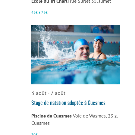
La
Ecole du Trî Charlî
rue Surlet 35, Jumet
Louvière
45€ à 75€
3 août
-
7 août
Stage de natation adaptée à Cuesmes
Piscine de Cuesmes
Voie de Wasmes, 23 z,
Cuesmes
70€