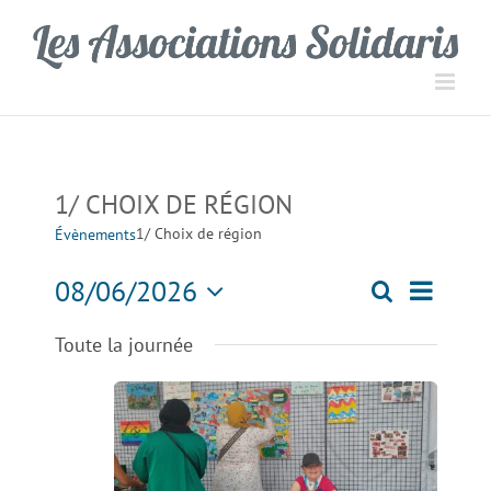
Passer
Panneau de gestion des cookies
au
contenu
1/ CHOIX DE RÉGION
1/ Choix de région
Évènements
Navigati
08/06/2026
Recherche
Recherch
Jour
de
Sélectionnez
Toute la journée
une
vues
et
date.
Évèneme
navigation
de