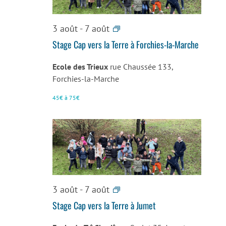
Stage
3 août
-
7 août
Art
Stage Cap vers la Terre à Forchies-la-Marche
Attack
La
Ecole des Trieux
rue Chaussée 133,
Forchies-la-Marche
Louvière
45€ à 75€
Stage
3 août
-
7 août
Art
Stage Cap vers la Terre à Jumet
Attack