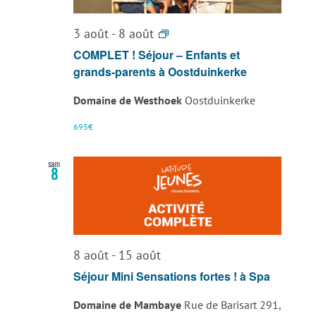
Séjour
3 août
-
8 août
–
COMPLET ! Séjour – Enfants et
Enfants
grands-parents à Oostduinkerke
et
Domaine de Westhoek
Oostduinkerke
grand-
parents
695€
à
Oostduinkerke
sam
8
8 août
-
15 août
Séjour Mini Sensations fortes ! à Spa
Domaine de Mambaye
Rue de Barisart 291,