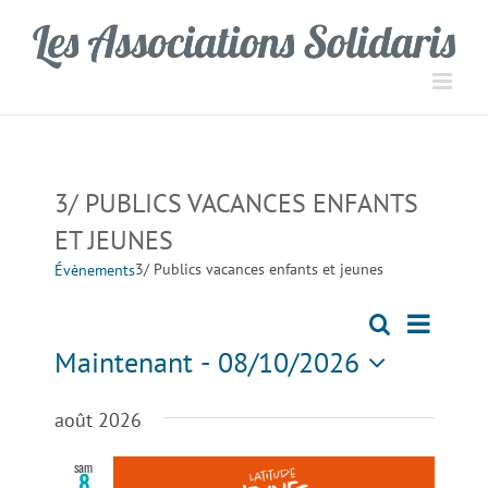
Passer
Panneau de gestion des cookies
au
contenu
3/ PUBLICS VACANCES ENFANTS
ET JEUNES
3/ Publics vacances enfants et jeunes
Évènements
Navigati
Recherche
Recherch
Liste
de
Maintenant
 - 
08/10/2026
vues
et
Sélectionnez
Évèneme
une
août 2026
navigation
date.
sam
8