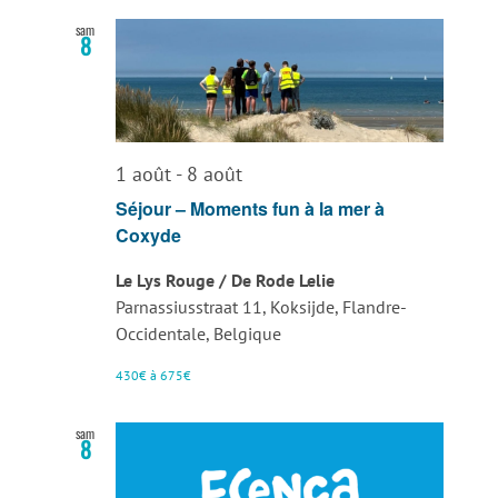
sam
8
1 août
-
8 août
Séjour – Moments fun à la mer à
Coxyde
Le Lys Rouge / De Rode Lelie
Parnassiusstraat 11, Koksijde, Flandre-
Occidentale, Belgique
430€ à 675€
sam
8