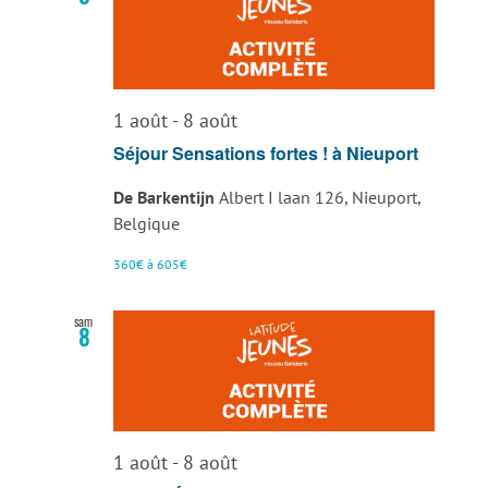
de
vues
Évènemen
1 août
-
8 août
Séjour Sensations fortes ! à Nieuport
De Barkentijn
Albert I laan 126, Nieuport,
Belgique
360€ à 605€
sam
8
1 août
-
8 août