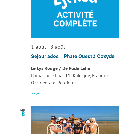
1 août
-
8 août
Séjour ados – Phare Ouest à Coxyde
Le Lys Rouge / De Rode Lelie
Parnassiusstraat 11, Koksijde, Flandre-
Occidentale, Belgique
775€
sam
8