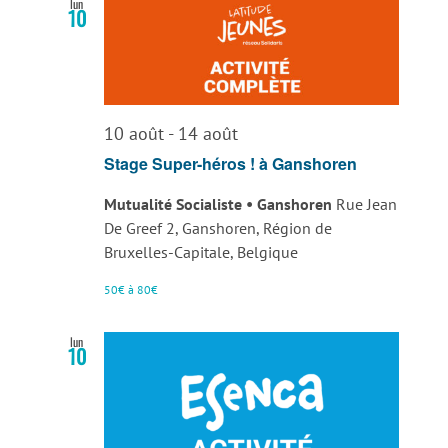
lun
10
10 août
-
14 août
Stage Super-héros ! à Ganshoren
Mutualité Socialiste • Ganshoren
Rue Jean
De Greef 2, Ganshoren, Région de
Bruxelles-Capitale, Belgique
50€ à 80€
lun
10