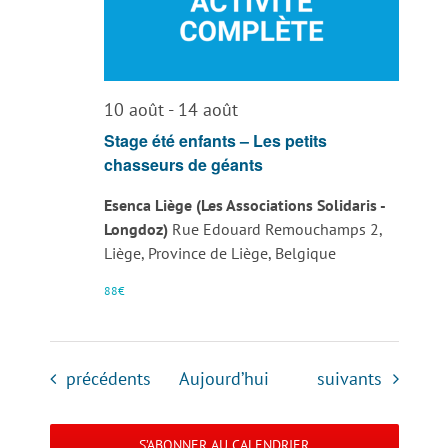
10 août
-
14 août
Stage été enfants – Les petits
chasseurs de géants
Esenca Liège (Les Associations Solidaris -
Longdoz)
Rue Edouard Remouchamps 2,
Liège, Province de Liège, Belgique
88€
Évènements
Évènements
précédents
Aujourd’hui
suivants
S’ABONNER AU CALENDRIER