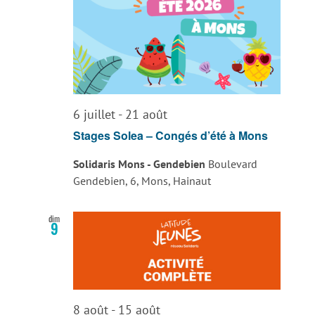
vues
Évènemen
6 juillet
-
21 août
Stages Solea – Congés d’été à Mons
Solidaris Mons - Gendebien
Boulevard
Gendebien, 6, Mons, Hainaut
dim
9
8 août
-
15 août