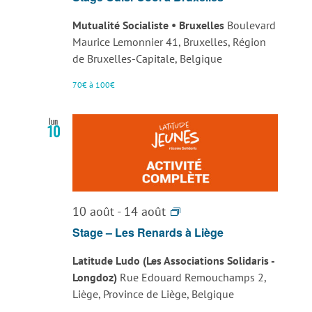
Mutualité Socialiste • Bruxelles
Boulevard
Maurice Lemonnier 41, Bruxelles, Région
de Bruxelles-Capitale, Belgique
70€ à 100€
lun
10
Stage
10 août
-
14 août
–
Stage – Les Renards à Liège
Les
Latitude Ludo (Les Associations Solidaris -
Renards
Longdoz)
Rue Edouard Remouchamps 2,
à
Liège, Province de Liège, Belgique
Liège