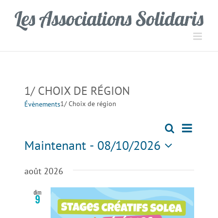
Passer
Panneau de gestion des cookies
au
contenu
1/ CHOIX DE RÉGION
1/ Choix de région
Évènements
Navigati
Recherche
Recherch
Liste
de
Maintenant
 - 
08/10/2026
vues
et
Sélectionnez
Évèneme
une
août 2026
navigation
date.
dim
9
de