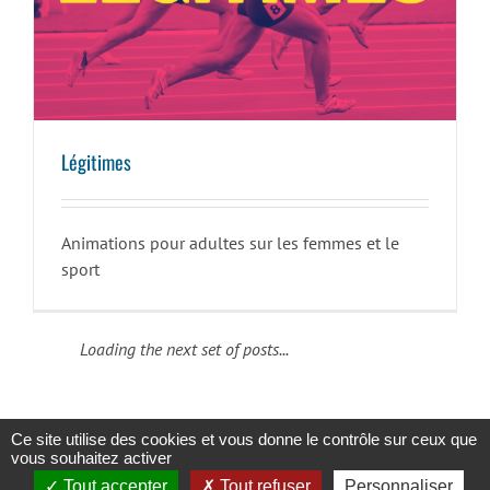
Légitimes
Légitimes
Animations pour adultes sur les femmes et le
sport
Loading the next set of posts...
Ce site utilise des cookies et vous donne le contrôle sur ceux que
vous souhaitez activer
Copyright 2023 |
Solidaris Wallonie
|
Mentions légales et politique de
Tout accepter
Tout refuser
Personnaliser
confidentialité