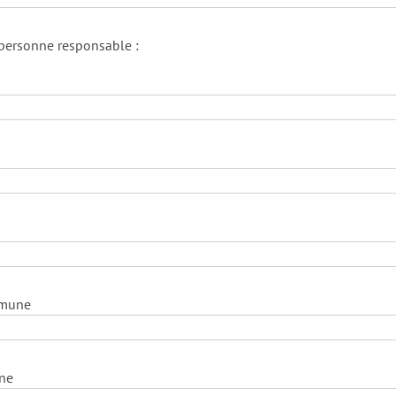
personne responsable :
mmune
ne