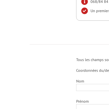
068/84 84
Un premier 
Tous les champs son
Coordonnées du/de l
Nom
Prénom