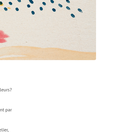
eurs?
nt par
lier,