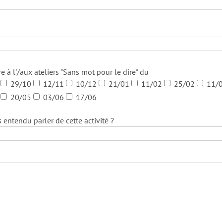
re à l'/aux ateliers "Sans mot pour le dire" du
29/10
12/11
10/12
21/01
11/02
25/02
11/
20/05
03/06
17/06
ntendu parler de cette activité ?