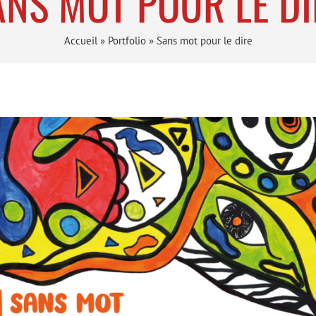
ANS MOT POUR LE DI
Accueil
»
Portfolio
»
Sans mot pour le dire