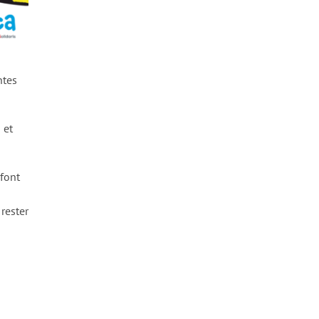
ntes
 et
 font
rester