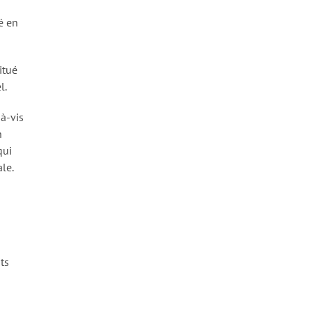
é en
itué
l.
-à-vis
n
qui
le.
s
ts