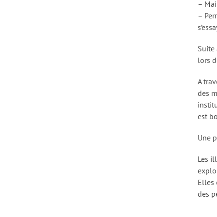
– Main
– Per
s’ess
Suite
lors d
A trav
des m
instit
est b
Une pa
Les il
explor
Elles
des p