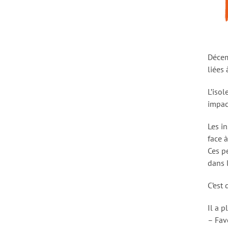
Décem
liées 
L’iso
impac
Les i
face à
Ces p
dans 
C’est 
Il a p
– Fav