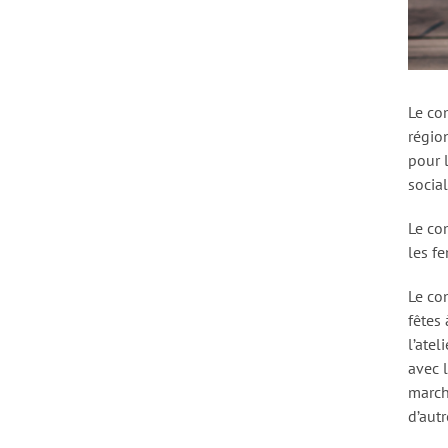
Le co
régio
pour 
social
Le co
les f
Le co
fêtes 
l’atel
avec l
march
d’aut