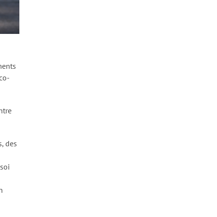
ments
co-
ntre
s, des
 soi
n