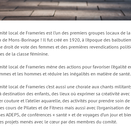
mité local de Frameries est l’un des premiers groupes locaux de la
n de Mons-Borinage ! Il fut créé en 1920, à l’époque des balbutie
le droit de vote des femmes et des premières revendications politi
es de la classe féminine.
mité local de Frameries mène des actions pour favoriser l’égalité e
emmes et les hommes et réduire les inégalités en matière de santé.
mité local de Frameries c’est aussi une chorale aux chants militant
à destination des enfants, des lieux où exprimer sa créativité avec
ier couture et l’atelier aquarelle, des activités pour prendre soin de
es cours de Pilates et de Fitness mais aussi avec l’organisation de
es ADEPS, de conférences « santé » et de voyages d’un jour et bie
res projets menés avec le cœur par des membres du comité.