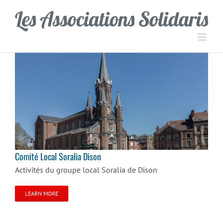
Passer
Panneau de gestion des cookies
au
contenu
Comité Local Soralia Dison
Comité Local Soralia Dison
Activités du groupe local Soralia de Dison
LEARN MORE