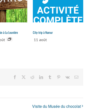
in à La Louvière
City-trip à Namur
oût
11 août
Facebook
X
Reddit
LinkedIn
Tumblr
Pinterest
Vk
Email
Visite du Musée du chocolat