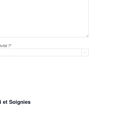
vité ?*

i et Soignies