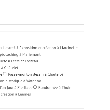
a Hestre
Exposition et création à Marcinelle
u géocaching à Mariemont
uête à Leers et Fosteau
 à Châtelet
ne
Passe-moi ton dessin à Charleroi
on historique à Waterloo
'un jour à Zierikzee
Randonnée à Thuin
 création à Leernes