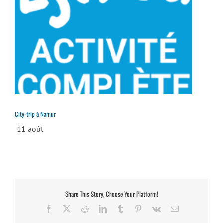
City-trip à Namur
11 août
Share This Story, Choose Your Platform!
Facebook
X
Reddit
LinkedIn
Tumblr
Pinterest
Vk
Email