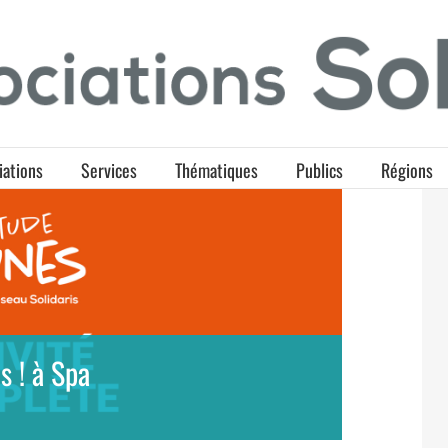
iations
Services
Thématiques
Publics
Régions
s ! à Spa