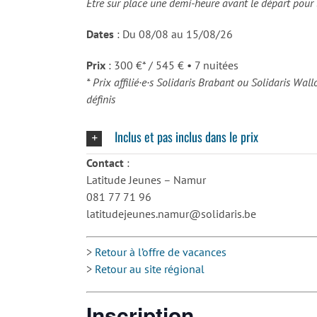
Etre sur place une demi-heure avant le départ pou
Dates
: Du 08/08 au 15/08/26
Prix
: 300 €* / 545 € • 7 nuitées
* Prix affilié·e·s Solidaris Brabant ou Solidaris Wal
définis
Inclus et pas inclus dans le prix
Contact
:
Latitude Jeunes – Namur
081 77 71 96
latitudejeunes.namur@solidaris.be
>
Retour à l’offre de vacances
>
Retour au site régional
Inscription