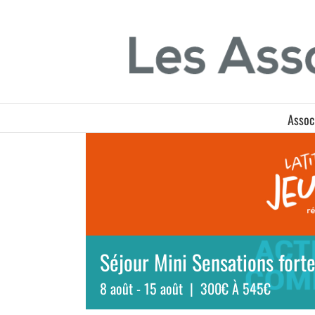
Passer
Panneau de gestion des cookies
au
contenu
Assoc
Séjour Mini Sensations forte
8 août
-
15 août
|
300€ À 545€