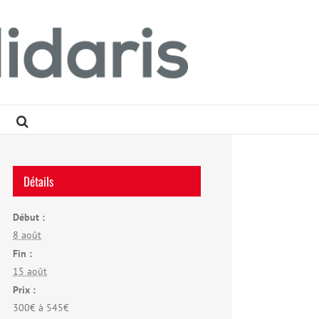
Détails
Début :
8 août
Fin :
15 août
Prix :
300€ à 545€