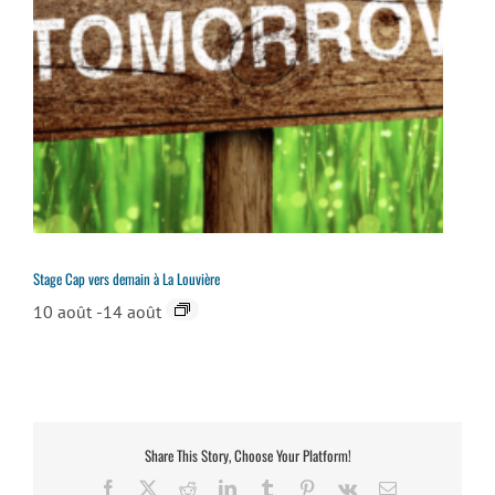
Stage Cap vers demain à La Louvière
10 août
-
14 août
Share This Story, Choose Your Platform!
Facebook
X
Reddit
LinkedIn
Tumblr
Pinterest
Vk
Email