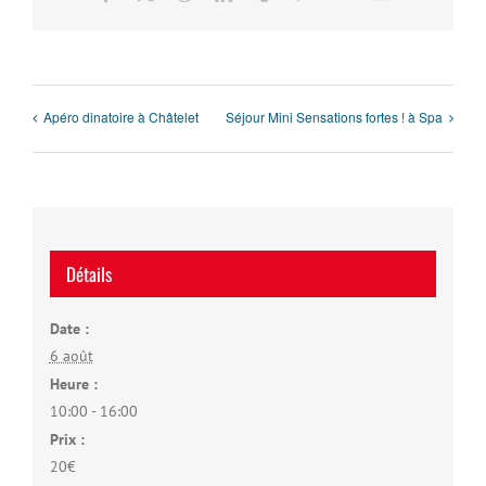
Apéro dinatoire à Châtelet
Séjour Mini Sensations fortes ! à Spa
Détails
Date :
6 août
Heure :
10:00 - 16:00
Prix :
20€