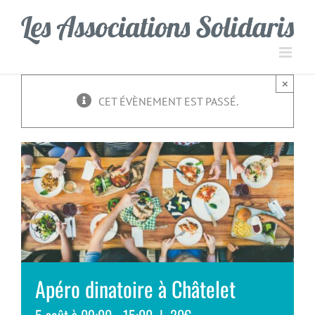
Passer
Panneau de gestion des cookies
au
contenu
×
CET ÉVÈNEMENT EST PASSÉ.
Apéro dinatoire à Châtelet
5 août à 09:00
-
15:00
|
20€