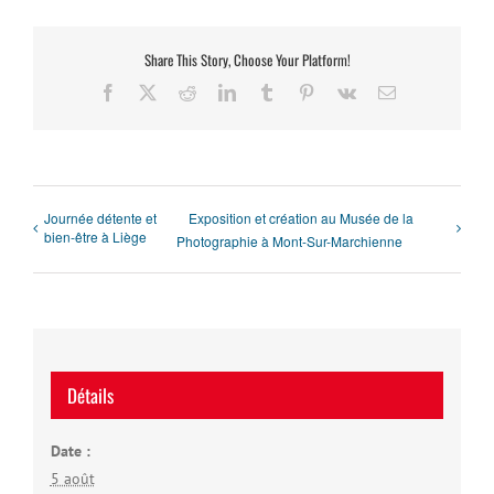
Share This Story, Choose Your Platform!
Facebook
X
Reddit
LinkedIn
Tumblr
Pinterest
Vk
Email
Journée détente et
Exposition et création au Musée de la
bien-être à Liège
Photographie à Mont-Sur-Marchienne
Détails
Date :
5 août