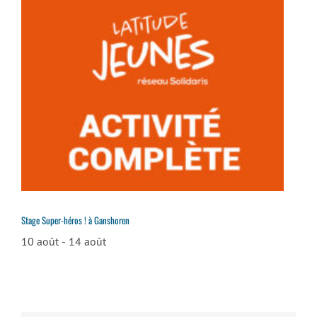
Stage Super-héros ! à Ganshoren
10 août
-
14 août