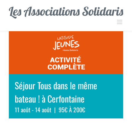
Passer
Panneau de gestion des cookies
au
contenu
Séjour Tous dans le même
bateau ! à Cerfontaine
11 août
-
14 août
|
95€ À 200€