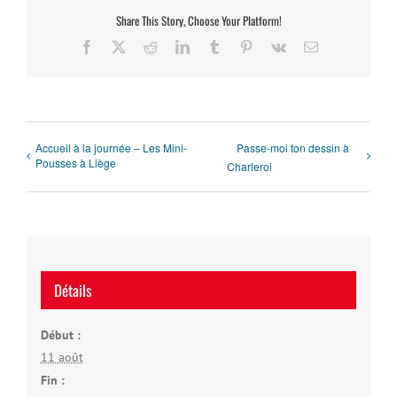
Share This Story, Choose Your Platform!
Facebook
X
Reddit
LinkedIn
Tumblr
Pinterest
Vk
Email
Accueil à la journée – Les Mini-
Passe-moi ton dessin à
Pousses à Liège
Charleroi
Détails
Début :
11 août
Fin :