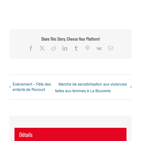
Share This Story, Choose Your Platform!
Facebook
X
Reddit
LinkedIn
Tumblr
Pinterest
Vk
Email
Evènement – Fête des
Marche de sensibilisation aux violences
enfants de Rocourt
faites aux femmes à La Bouverie
Détails