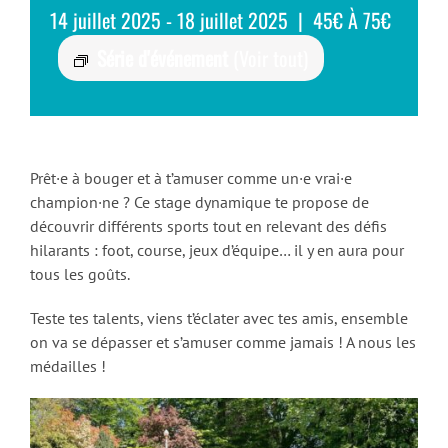
14 juillet 2025
-
18 juillet 2025
|
45€ À 75€
Série d'événement
(Voir tout)
Prêt·e à bouger et à t’amuser comme un·e vrai·e
champion·ne ? Ce stage dynamique te propose de
découvrir différents sports tout en relevant des défis
hilarants : foot, course, jeux d’équipe… il y en aura pour
tous les goûts.
Teste tes talents, viens t’éclater avec tes amis, ensemble
on va se dépasser et s’amuser comme jamais ! A nous les
médailles !