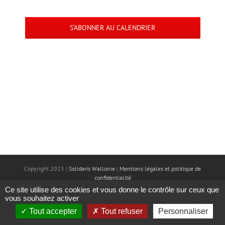
Évèneme
navigation
S’ABONNER AU CALENDRIER
de
vues
Évènemen
Copyright 2023 |
Solidaris Wallonie
|
Mentions légales et politique de
confidentialité
Ce site utilise des cookies et vous donne le contrôle sur ceux que
vous souhaitez activer
Tout accepter
Tout refuser
Personnaliser