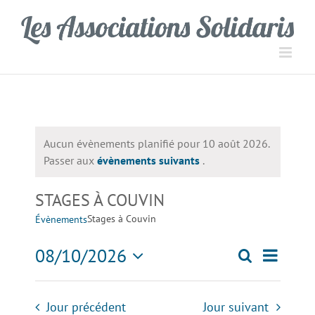
Passer
Panneau de gestion des cookies
au
contenu
Aucun évènements planifié pour 10 août 2026.
Notice
Passer aux
évènements suivants
.
STAGES À COUVIN
Stages à Couvin
Évènements
Navigati
08/10/2026
Recherche
Recherch
Jour
de
Sélectionnez
une
vues
et
Jour précédent
Jour suivant
date.