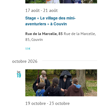
vues
17 août
-
21 août
Évènemen
Stage « Le village des mini-
aventuriers » à Couvin
Rue de la Marcelle, 85
Rue de la Marcelle,
85, Couvin
55€
octobre 2026
lun
19
19 octobre
-
23 octobre