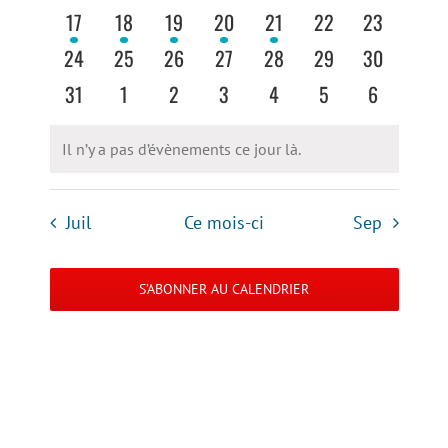
vues
évènements
évènements
évènements
évènements
évènements
évènements
évènement
1
1
1
1
1
0
0
17
18
19
20
21
22
23
évènement
évènement
évènement
évènement
évènement
évènements
évènements
Évènemen
0
0
0
0
0
0
0
24
25
26
27
28
29
30
évènements
évènements
évènements
évènements
évènements
évènements
évènements
0
0
0
0
0
0
0
31
1
2
3
4
5
6
évènements
évènements
évènements
évènements
évènements
évènements
évènement
Il n’y a pas d’évènements ce jour là.
Notice
Juil
Ce mois-ci
Sep
S’ABONNER AU CALENDRIER