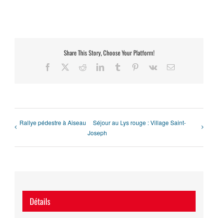
Share This Story, Choose Your Platform!
Facebook
X
Reddit
LinkedIn
Tumblr
Pinterest
Vk
Email
Rallye pédestre à Aiseau
Séjour au Lys rouge : Village Saint-
Joseph
Détails